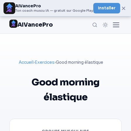
AIVancePro
×
Installer
Ton coach muscu IA — gratuit sur Google Play
AIVancePro
Accueil
›
Exercices
›
Good morning élastique
Good morning
élastique