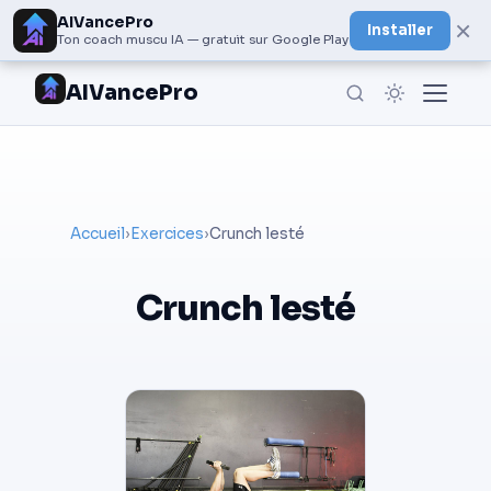
AIVancePro
×
Installer
Ton coach muscu IA — gratuit sur Google Play
AIVancePro
Accueil
›
Exercices
›
Crunch lesté
Crunch lesté