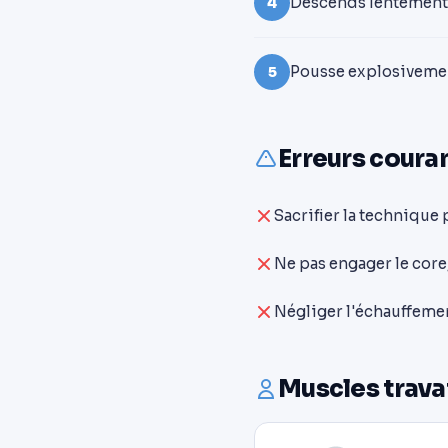
Descends lentement v
4
Pousse explosivement
5
Erreurs couran
Sacrifier la technique 
Ne pas engager le core,
Négliger l'échauffemen
Muscles trava