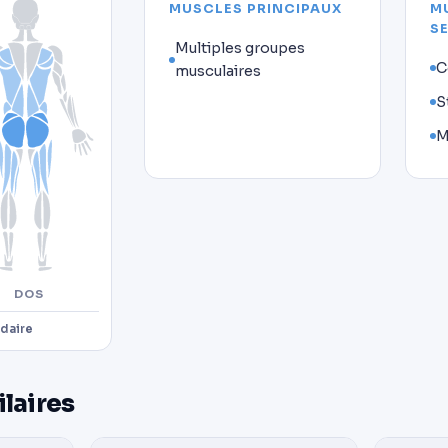
MUSCLES PRINCIPAUX
M
S
Multiples groupes
C
musculaires
S
M
DOS
daire
ilaires