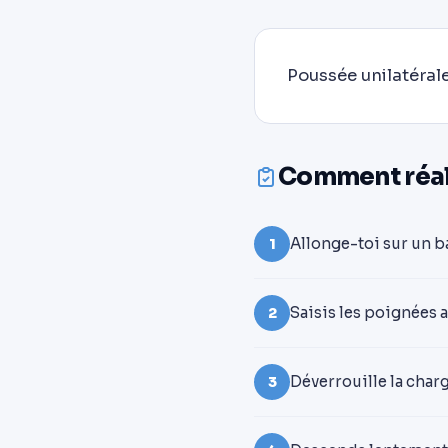
Poussée unilatérale
Comment réali
Allonge-toi sur un ba
1
Saisis les poignées 
2
Déverrouille la char
3