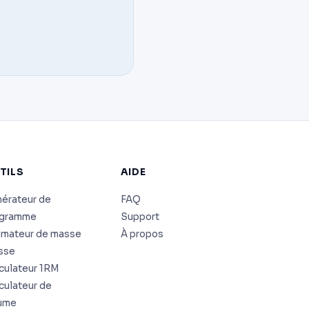
TILS
AIDE
érateur de
FAQ
ogramme
Support
imateur de masse
À propos
sse
culateur 1RM
culateur de
ume