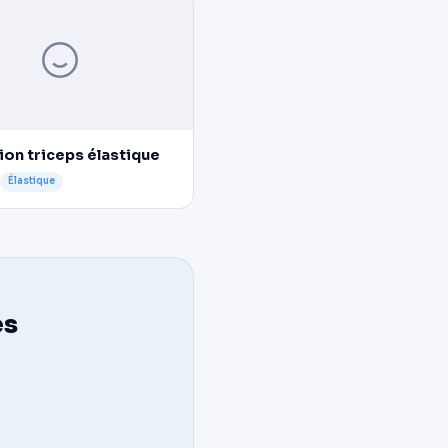
ion triceps élastique
Élastique
es