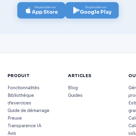
Disponible sur
Disponible sur
App Store
Google Play
PRODUIT
ARTICLES
OU
Fonctionnalités
Blog
Gén
Bibliothèque
Guides
pr
d'exercices
Est
Guide de démarrage
gra
Preuve
Cal
Transparence IA
Cal
Avis
vol