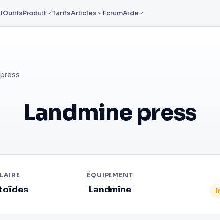
l
Outils
Produit
Tarifs
Articles
Forum
Aide
 press
Landmine press
LAIRE
ÉQUIPEMENT
ltoïdes
Landmine
I