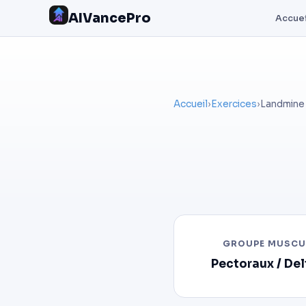
AIVancePro
Accuei
Accueil
›
Exercices
›
Landmine
GROUPE MUSCU
Pectoraux / De