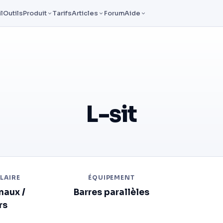
l
Outils
Produit
Tarifs
Articles
Forum
Aide
L-sit
LAIRE
ÉQUIPEMENT
naux /
Barres parallèles
rs