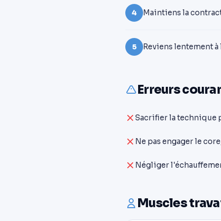
Maintiens la contra
4
Reviens lentement à 
5
Erreurs couran
Sacrifier la technique 
Ne pas engager le core,
Négliger l'échauffemen
Muscles trava