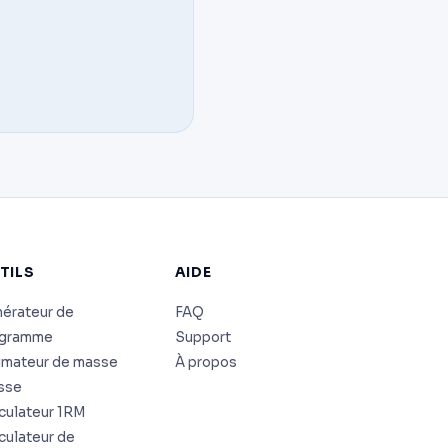
TILS
AIDE
érateur de
FAQ
ogramme
Support
imateur de masse
À propos
sse
culateur 1RM
culateur de