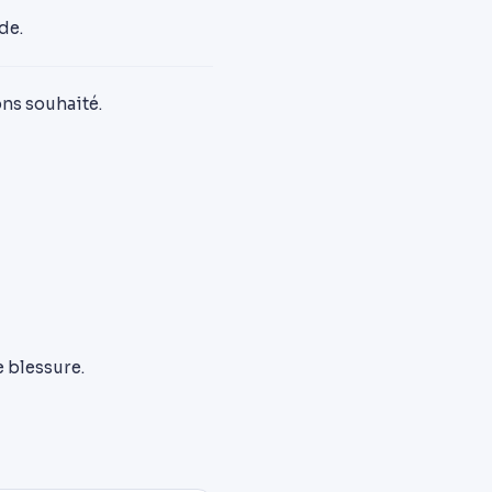
de.
ons souhaité.
 blessure.