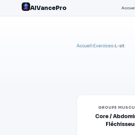
AIVancePro
Accuei
Accueil
›
Exercices
›
L-sit
GROUPE MUSCU
Core / Abdomi
Fléchisseu