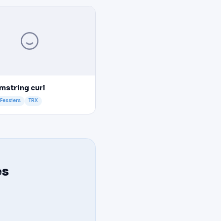
mstring curl
 Fessiers
TRX
es