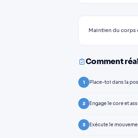
Maintien du corps 
Comment réali
Place-toi dans la po
1
Engage le core et as
2
Exécute le mouvemen
3