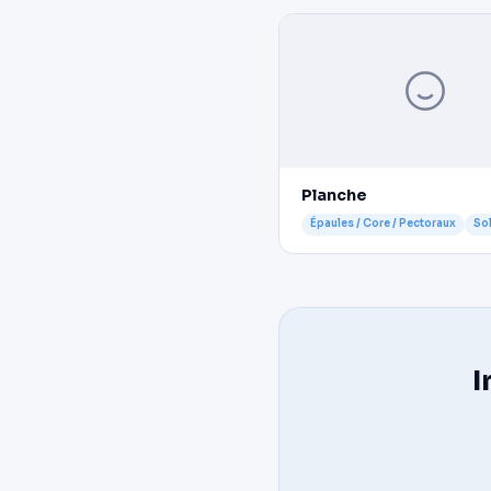
Planche
Épaules / Core / Pectoraux
So
I