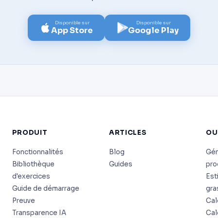
Disponible sur
Disponible sur
App Store
Google Play
PRODUIT
ARTICLES
OU
Fonctionnalités
Blog
Gén
Bibliothèque
Guides
pr
d'exercices
Est
Guide de démarrage
gra
Preuve
Cal
Transparence IA
Cal