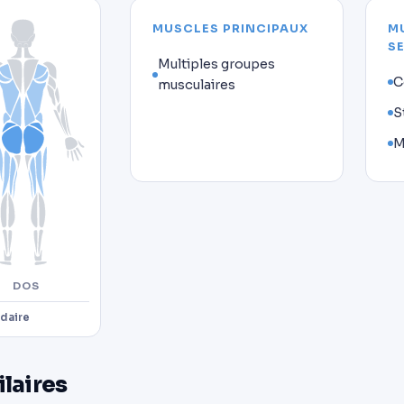
MUSCLES PRINCIPAUX
M
S
Multiples groupes
C
musculaires
S
M
DOS
daire
ilaires