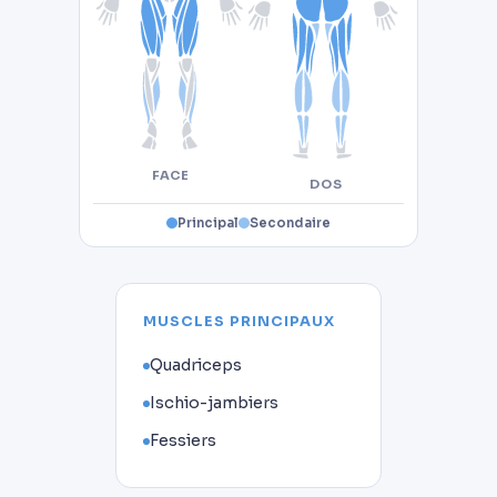
FACE
DOS
Principal
Secondaire
MUSCLES PRINCIPAUX
Quadriceps
Ischio-jambiers
Fessiers