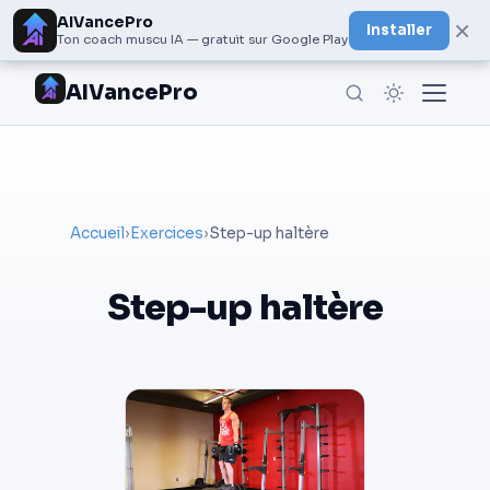
AIVancePro
×
Installer
Ton coach muscu IA — gratuit sur Google Play
AIVancePro
Accueil
›
Exercices
›
Step-up haltère
Step-up haltère