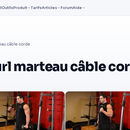
l
Outils
Produit
Tarifs
Articles
Forum
Aide
eau câble corde
rl marteau câble co