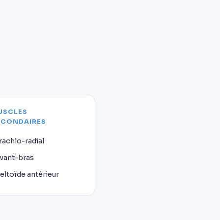
USCLES
ECONDAIRES
rachio-radial
vant-bras
eltoïde antérieur