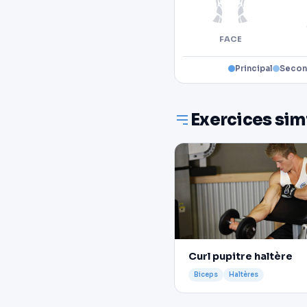
FACE
Principal
Secon
Exercices sim
Curl pupitre haltère
Biceps
Haltères