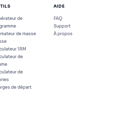
TILS
AIDE
érateur de
FAQ
ogramme
Support
imateur de masse
À propos
sse
culateur 1RM
culateur de
ume
culateur de
ories
rges de départ