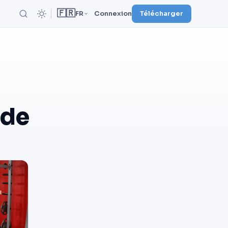
🇫🇷
FR
Connexion
Télécharger
rde