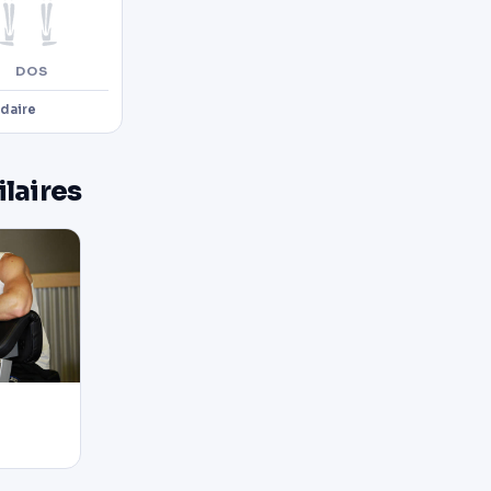
DOS
daire
ilaires