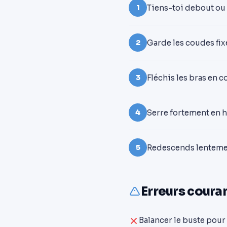
Tiens-toi debout ou a
1
Garde les coudes fixe
2
Fléchis les bras en c
3
Serre fortement en 
4
Redescends lentement
5
Erreurs couran
Balancer le buste pour 