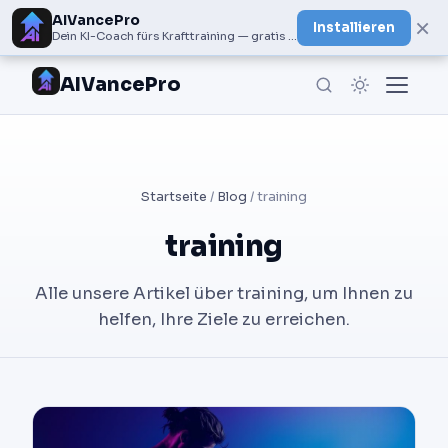
AIVancePro
×
Installieren
Dein KI-Coach fürs Krafttraining — gratis bei Google Play
AIVancePro
Startseite
/
Blog
/ training
training
Alle unsere Artikel über training, um Ihnen zu
helfen, Ihre Ziele zu erreichen.