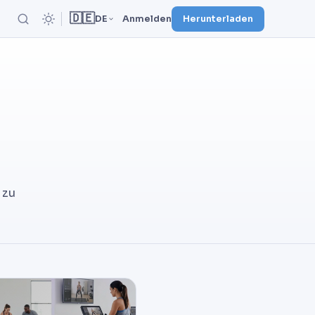
🇩🇪
DE
Anmelden
Herunterladen
 zu