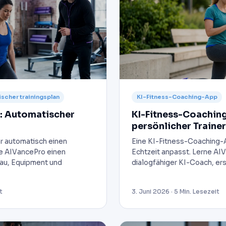
ischer trainingsplan
KI-Fitness-Coaching-App
: Automatischer
KI-Fitness-Coachin
persönlicher Traine
er automatisch einen
Eine KI-Fitness-Coaching-Ap
Wie AIVancePro einen
Echtzeit anpasst. Lerne AI
eau, Equipment und
dialogfähiger KI-Coach, er
t
3. Juni 2026 · 5 Min. Lesezeit