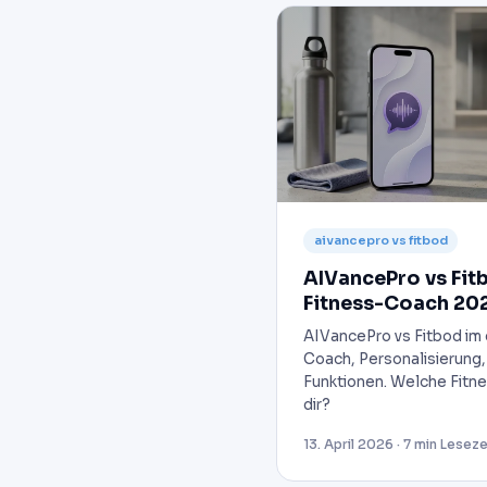
aivancepro vs fitbod
AIVancePro vs Fitb
Fitness-Coach 20
AIVancePro vs Fitbod im 
Coach, Personalisierung
Funktionen. Welche Fitne
dir?
13. April 2026 · 7 min Leseze