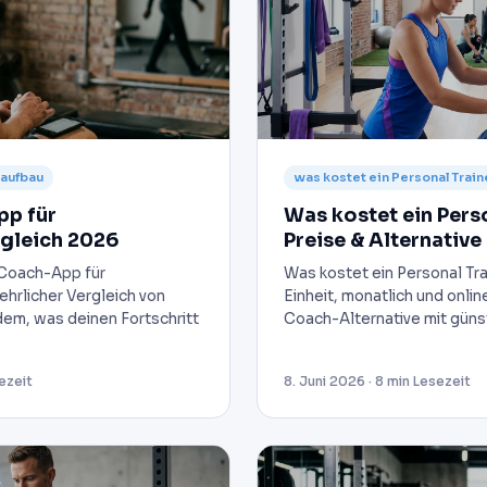
laufbau
was kostet ein Personal Train
pp für
Was kostet ein Pers
gleich 2026
Preise & Alternative
-Coach-App für
Was kostet ein Personal Tra
hrlicher Vergleich von
Einheit, monatlich und onlin
dem, was deinen Fortschritt
Coach-Alternative mit güns
ezeit
8. Juni 2026 · 8 min Lesezeit