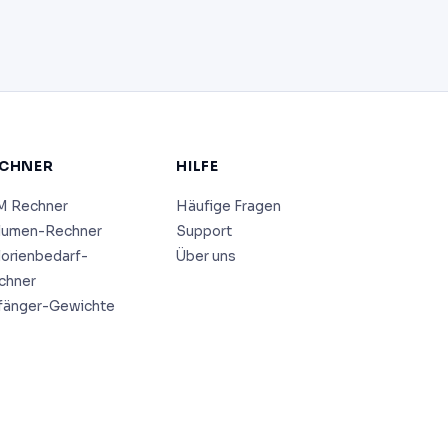
CHNER
HILFE
M Rechner
Häufige Fragen
lumen-Rechner
Support
lorienbedarf-
Über uns
chner
fänger-Gewichte