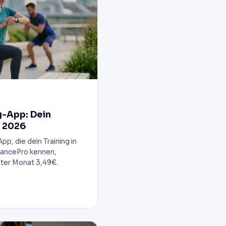
g-App: Dein
r 2026
p, die dein Training in
VancePro kennen,
ster Monat 3,49€.