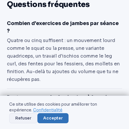
Questions fréquentes
Combien d'exercices de jambes par séance
?
Quatre ou cinq suffisent : un mouvement lourd
comme le squat ou la presse, une variante
quadriceps, un travail d'ischios comme le leg
curl, des fentes pour les fessiers, des mollets en
finition. Au-delà tu ajoutes du volume que tu ne
récupères pas.
Peut-on se muscler les jambes à la maison
sans matériel ?
Ce site utilise des cookies pour améliorer ton
expérience.
Confidentialité
Oui. Squat goblet avec un sac à dos lesté, fentes
Refuser
Accepter
poids du corps, squat bulgare un pied sur une