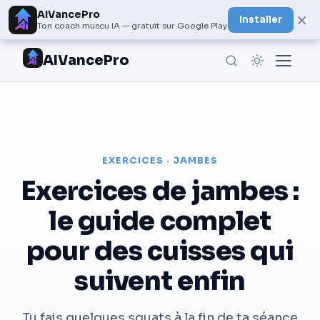
AIVancePro
×
Installer
Ton coach muscu IA — gratuit sur Google Play
AIVancePro
EXERCICES · JAMBES
Exercices de jambes :
le guide complet
pour des cuisses qui
suivent enfin
Tu fais quelques squats à la fin de ta séance