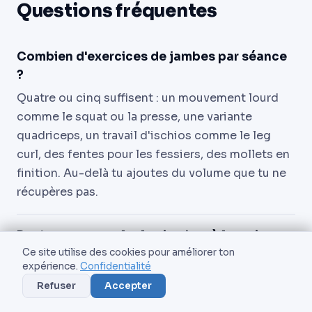
Questions fréquentes
Combien d'exercices de jambes par séance
?
Quatre ou cinq suffisent : un mouvement lourd
comme le squat ou la presse, une variante
quadriceps, un travail d'ischios comme le leg
curl, des fentes pour les fessiers, des mollets en
finition. Au-delà tu ajoutes du volume que tu ne
récupères pas.
Peut-on se muscler les jambes à la maison
sans matériel ?
Ce site utilise des cookies pour améliorer ton
expérience.
Confidentialité
Oui. Squat goblet avec un sac à dos lesté, fentes
Refuser
Accepter
poids du corps, squat bulgare un pied sur une