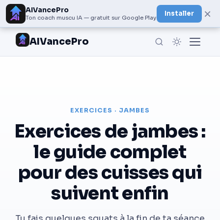
AIVancePro
×
Installer
Ton coach muscu IA — gratuit sur Google Play
AIVancePro
EXERCICES · JAMBES
Exercices de jambes :
le guide complet
pour des cuisses qui
suivent enfin
Tu fais quelques squats à la fin de ta séance