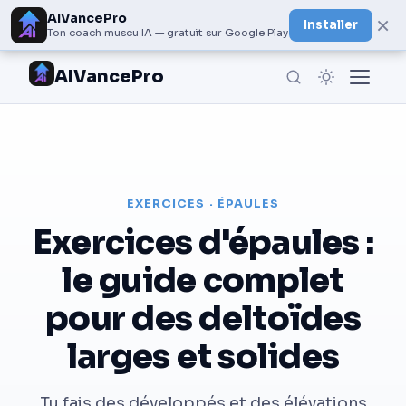
AIVancePro
×
Installer
Ton coach muscu IA — gratuit sur Google Play
AIVancePro
EXERCICES · ÉPAULES
Exercices d'épaules :
le guide complet
pour des deltoïdes
larges et solides
Tu fais des développés et des élévations