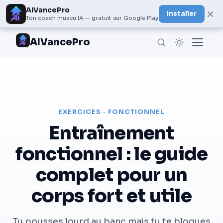
AIVancePro
×
Installer
Ton coach muscu IA — gratuit sur Google Play
AIVancePro
EXERCICES · FONCTIONNEL
Entraînement
fonctionnel : le guide
complet pour un
corps fort et utile
Tu pousses lourd au banc mais tu te bloques