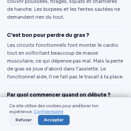
couvrir poussées, tirages, squats et charnières
de hanche. Les burpees et les fentes sautées ne
demandent rien du tout.
C'est bon pour perdre du gras ?
Les circuits fonctionnels font monter le cardio
tout en sollicitant beaucoup de masse
musculaire, ce qui dépense pas mal. Mais la perte
de gras se joue d'abord dans l'assiette. Le
fonctionnel aide, il ne fait pas le travail à ta place.
Par quoi commencer quand on débute ?
Par les mouvements simples et stables :
Ce site utilise des cookies pour améliorer ton
expérience.
Confidentialité
kettlebell goblet squat, TRX row, chest press
élastique, medicine ball chest pass. Tu construis
Refuser
Accepter
la technique et le gainage avant de toucher au