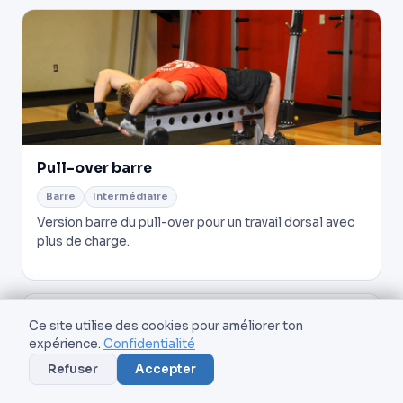
Pull-over barre
Barre
Intermédiaire
Version barre du pull-over pour un travail dorsal avec
plus de charge.
Pull-over câble
Ce site utilise des cookies pour améliorer ton
expérience.
Confidentialité
Câble
Intermédiaire
Refuser
Accepter
Pull-over à la poulie haute pour une tension constante
sur les dorsaux.