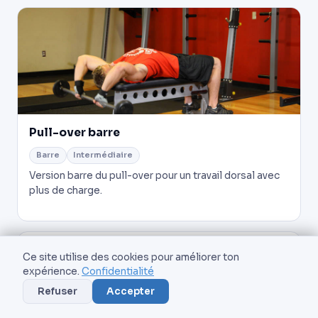
Pull-over barre
Barre
Intermédiaire
Version barre du pull-over pour un travail dorsal avec
plus de charge.
Pull-over câble
Ce site utilise des cookies pour améliorer ton
expérience.
Confidentialité
Câble
Intermédiaire
Refuser
Accepter
Pull-over à la poulie haute pour une tension constante
sur les dorsaux.