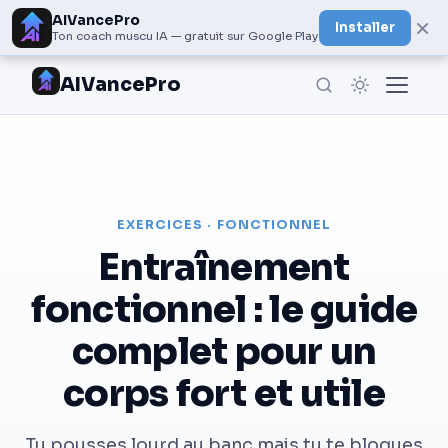
AIVancePro
×
Installer
Ton coach muscu IA — gratuit sur Google Play
AIVancePro
EXERCICES · FONCTIONNEL
Entraînement
fonctionnel : le guide
complet pour un
corps fort et utile
Tu pousses lourd au banc mais tu te bloques