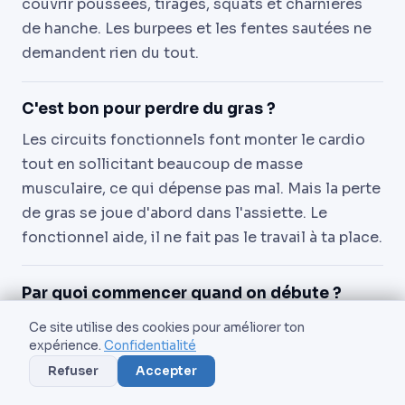
couvrir poussées, tirages, squats et charnières
de hanche. Les burpees et les fentes sautées ne
demandent rien du tout.
C'est bon pour perdre du gras ?
Les circuits fonctionnels font monter le cardio
tout en sollicitant beaucoup de masse
musculaire, ce qui dépense pas mal. Mais la perte
de gras se joue d'abord dans l'assiette. Le
fonctionnel aide, il ne fait pas le travail à ta place.
Par quoi commencer quand on débute ?
Par les mouvements simples et stables :
Ce site utilise des cookies pour améliorer ton
expérience.
Confidentialité
kettlebell goblet squat, TRX row, chest press
élastique, medicine ball chest pass. Tu construis
Refuser
Accepter
la technique et le gainage avant de toucher au