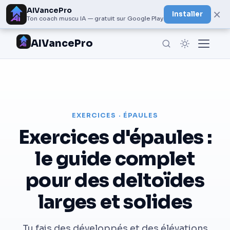
AIVancePro
×
Installer
Ton coach muscu IA — gratuit sur Google Play
AIVancePro
EXERCICES · ÉPAULES
Exercices d'épaules :
le guide complet
pour des deltoïdes
larges et solides
Tu fais des développés et des élévations