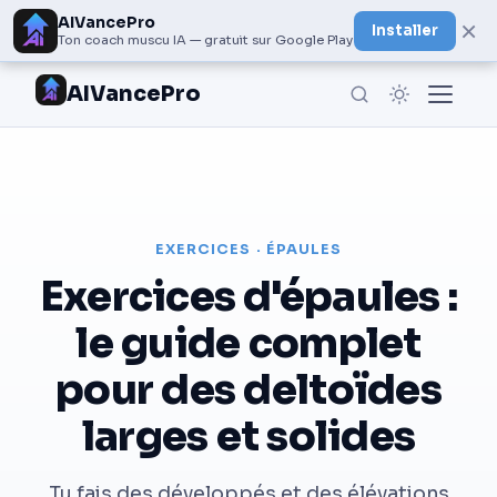
AIVancePro
×
Installer
Ton coach muscu IA — gratuit sur Google Play
AIVancePro
EXERCICES · ÉPAULES
Exercices d'épaules :
le guide complet
pour des deltoïdes
larges et solides
Tu fais des développés et des élévations