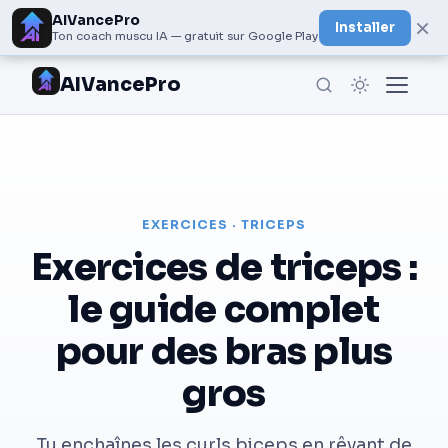
AIVancePro
×
Installer
Ton coach muscu IA — gratuit sur Google Play
AIVancePro
EXERCICES · TRICEPS
Exercices de triceps :
le guide complet
pour des bras plus
gros
Tu enchaînes les curls biceps en rêvant de