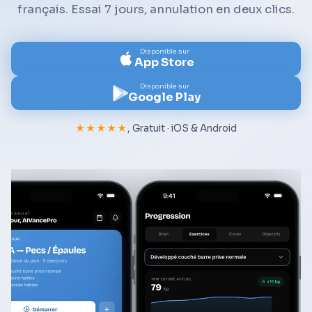
français. Essai 7 jours, annulation en deux clics.
Disponible sur
App Store
Disponible sur
Google Play
★★★★★
, Gratuit · iOS & Android